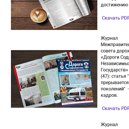
достижению 
Скачать PD
Журнал
Межправите
совета доро
«Дороги Сод
Независимы
Государств»
(47): статья 
прерывается
поколений" 
кадров.
Скачать PD
Журнал