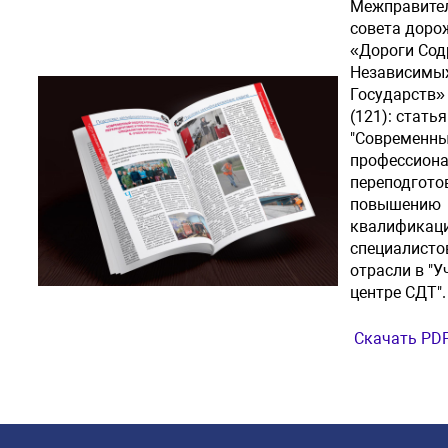
Межправите
совета доро
«Дороги Сод
Независимы
Государств»
(121): статья
"Современны
профессион
переподгото
повышению
квалификац
специалисто
отрасли в "
центре СДТ".
Скачать PD