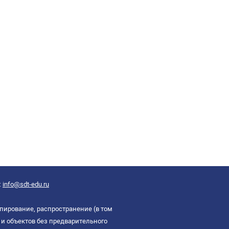
:
info@sdt-edu.ru
пирование, распространение (в том
и объектов без предварительного