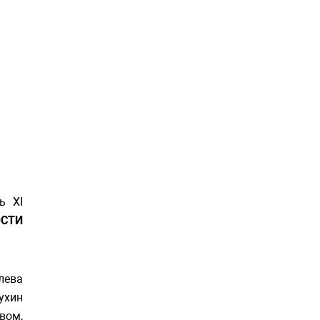
ь XI
СТИ
лева
ухин
вом,