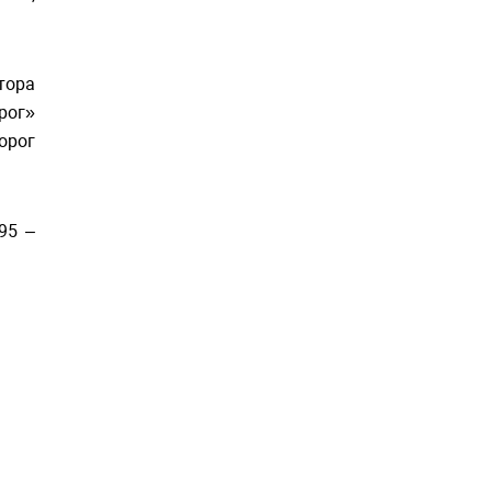
тора
рог»
орог
95 –