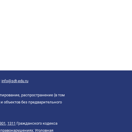
:
info@sdt-edu.ru
пирование, распространение (в том
и объектов без предварительного
301
,
1311
Гражданского кодекса
правонарушениях; Уголовная