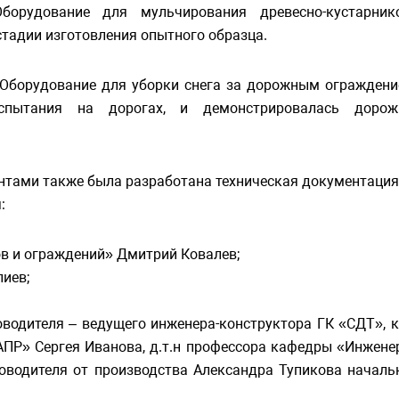
орудование для мульчирования древесно-кустарник
стадии изготовления опытного образца.
«Оборудование для уборки снега за дорожным ограждени
спытания на дорогах, и демонстрировалась доро
нтами также была разработана техническая документация
:
в и ограждений» Дмитрий Ковалев;
иев;
одителя – ведущего инженера-конструктора ГК «СДТ», к.т
ПР» Сергея Иванова, д.т.н профессора кафедры «Инжене
оводителя от производства Александра Тупикова началь