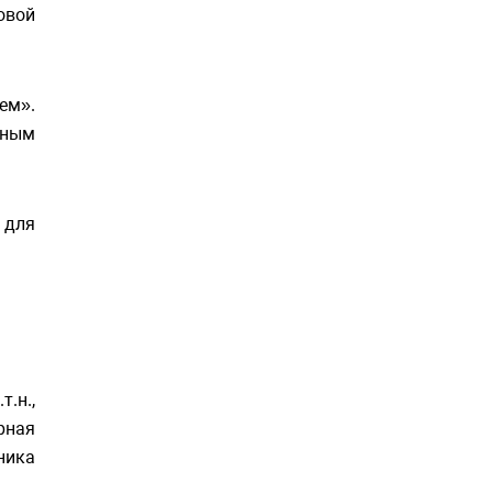
овой
ем».
жным
 для
.н.,
рная
ника